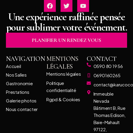
Une expérience raffinée pensée
pour sublimer votre événement.
PLANIFIER UN RENDEZ VOUS
NAVIGATION
MENTIONS
CONTACT
LÉGALES
Accueil
0590 80 19 56
Mentions légales
Nos Salles
0690160265
Politique
Gastronomie
contact@karucoc
confidentialité
Prestations
Immeuble
Rgpd & Cookies
Galerie photos
Nevada
Bâtiment B, Rue
Nous contacter
Thomas Edison,
Baie-Mahault
97122,