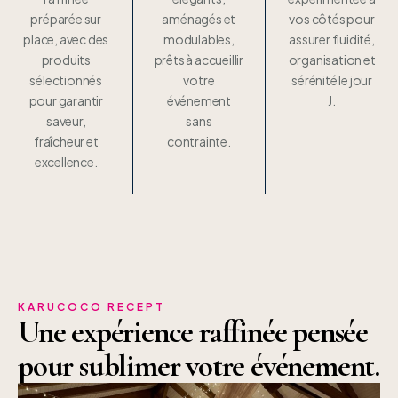
préparée sur
aménagés et
vos côtés pour
place, avec des
modulables,
assurer fluidité,
produits
prêts à accueillir
organisation et
sélectionnés
votre
sérénité le jour
pour garantir
événement
J.
saveur,
sans
fraîcheur et
contrainte.
excellence.
KARUCOCO RECEPT
Une expérience raffinée pensée
pour sublimer votre événement.