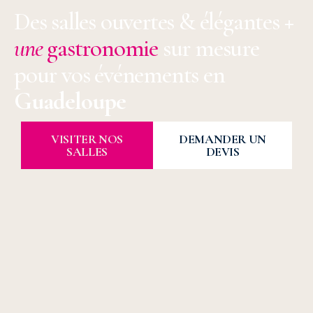
Des salles ouvertes & élégantes
+
une
gastronomie
sur mesure
pour vos événements en
Guadeloupe
VISITER NOS
DEMANDER UN
SALLES
DEVIS