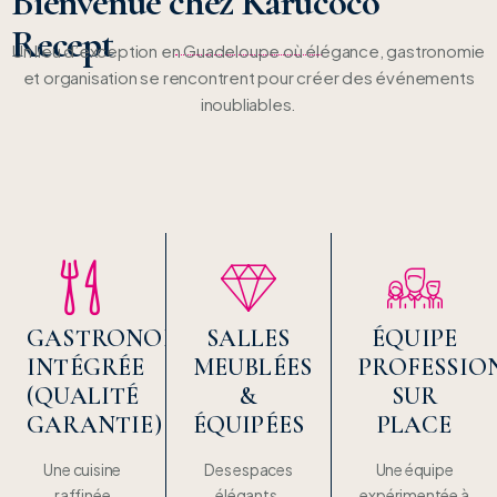
Bienvenue chez Karucoco
Recept
Un lieu d’exception en Guadeloupe où élégance, gastronomie
et organisation se rencontrent pour créer des événements
inoubliables.
GASTRONOMIE
SALLES
ÉQUIPE
INTÉGRÉE
MEUBLÉES
PROFESSIO
(QUALITÉ
&
SUR
GARANTIE)
ÉQUIPÉES
PLACE
Une cuisine
Des espaces
Une équipe
raffinée
élégants,
expérimentée à