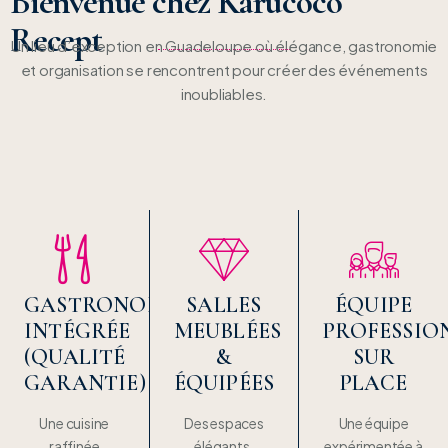
Bienvenue chez Karucoco
Recept
Un lieu d’exception en Guadeloupe où élégance, gastronomie
et organisation se rencontrent pour créer des événements
inoubliables.
GASTRONOMIE
SALLES
ÉQUIPE
INTÉGRÉE
MEUBLÉES
PROFESSIO
(QUALITÉ
&
SUR
GARANTIE)
ÉQUIPÉES
PLACE
Une cuisine
Des espaces
Une équipe
raffinée
élégants,
expérimentée à