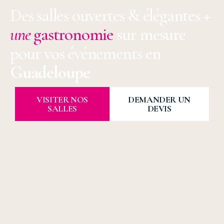
Des salles ouvertes & élégantes
+
une
gastronomie
sur mesure
pour vos événements en
Guadeloupe
VISITER NOS
DEMANDER UN
SALLES
DEVIS