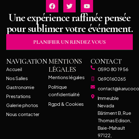
Une expérience raffinée pensée
pour sublimer votre événement.
PLANIFIER UN RENDEZ VOUS
NAVIGATION
MENTIONS
CONTACT
LÉGALES
Accueil
0590 80 19 56
Mentions légales
Nos Salles
0690160265
Politique
Gastronomie
contact@karucoc
confidentialité
Prestations
Immeuble
Rgpd & Cookies
Galerie photos
Nevada
Bâtiment B, Rue
Nous contacter
Thomas Edison,
Baie-Mahault
97122,