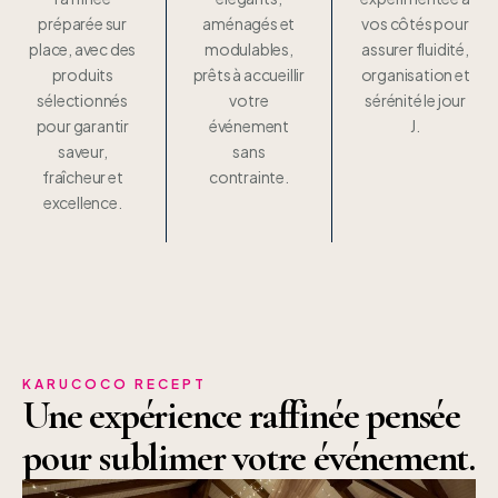
préparée sur
aménagés et
vos côtés pour
place, avec des
modulables,
assurer fluidité,
produits
prêts à accueillir
organisation et
sélectionnés
votre
sérénité le jour
pour garantir
événement
J.
saveur,
sans
fraîcheur et
contrainte.
excellence.
KARUCOCO RECEPT
Une expérience raffinée pensée
pour sublimer votre événement.