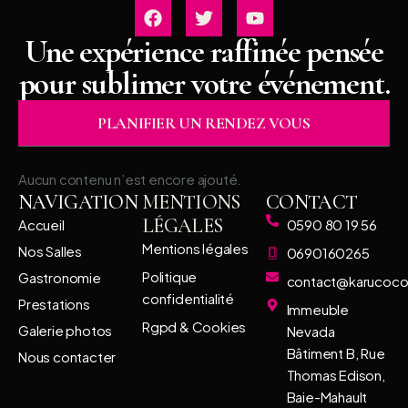
Une expérience raffinée pensée
pour sublimer votre événement.
PLANIFIER UN RENDEZ VOUS
Aucun contenu n’est encore ajouté.
NAVIGATION
MENTIONS
CONTACT
LÉGALES
Accueil
0590 80 19 56
Mentions légales
Nos Salles
0690160265
Politique
Gastronomie
contact@karucoc
confidentialité
Prestations
Immeuble
Rgpd & Cookies
Galerie photos
Nevada
Bâtiment B, Rue
Nous contacter
Thomas Edison,
Baie-Mahault