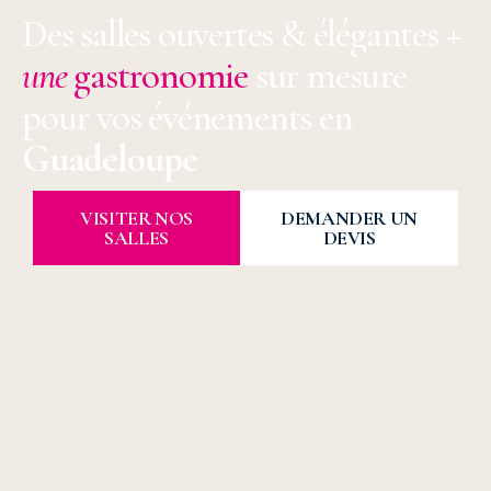
Des salles ouvertes & élégantes
+
une
gastronomie
sur mesure
pour vos événements en
Guadeloupe
VISITER NOS
DEMANDER UN
SALLES
DEVIS