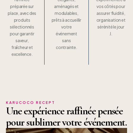
préparée sur
aménagés et
vos côtés pour
place, avec des
modulables,
assurer fluidité,
produits
prêts à accueillir
organisation et
sélectionnés
votre
sérénité le jour
pour garantir
événement
J.
saveur,
sans
fraîcheur et
contrainte.
excellence.
KARUCOCO RECEPT
Une expérience raffinée pensée
pour sublimer votre événement.