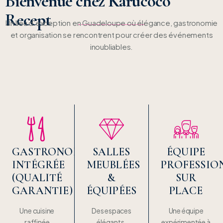
Bienvenue chez Karucoco
Recept
Un lieu d’exception en Guadeloupe où élégance, gastronomie
et organisation se rencontrent pour créer des événements
inoubliables.
GASTRONOMIE
SALLES
ÉQUIPE
INTÉGRÉE
MEUBLÉES
PROFESSIO
(QUALITÉ
&
SUR
GARANTIE)
ÉQUIPÉES
PLACE
Une cuisine
Des espaces
Une équipe
raffinée
élégants,
expérimentée à